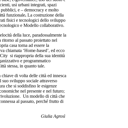
icienti, usi urbani integrati, spazi
zi pubblici, e – democracy e molto
ittà funzionale
.
La costruzione della
ti fisici e tecnologici dello sviluppo
tecnologico e Modello collaborativo.
velocità della luce, paradossalmente la
ritorno al passato proiettato nel
opria casa torna ad essere la
tiva chiamata ‘Home-based’, ed ecco
ity si riappropria della sua identità
rganizzativo e programmatico
ittà stessa, in quanto tale.
 chiave di volta delle città ed innesca
l suo sviluppo sociale attraverso
cura che si soddisfino le esigenze
 economiche nel presente e nel futuro;
 rivoluzione. Un modello di città che
onnessa al passato, perché frutto di
Giulia Agrosì