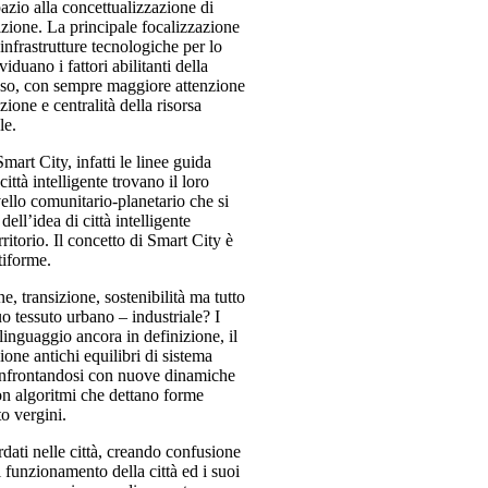
pazio alla concettualizzazione di
izione. La principale focalizzazione
 infrastrutture tecnologiche per lo
viduano i fattori abilitanti della
esso, con sempre maggiore attenzione
zione e centralità della risorsa
le.
art City, infatti le linee guida
ttà intelligente trovano il loro
ello comunitario-planetario che si
ell’idea di città intelligente
rritorio. Il concetto di Smart City è
iforme.
, transizione, sostenibilità ma tutto
uo tessuto urbano – industriale? I
linguaggio ancora in definizione, il
ione antichi equilibri di sistema
 confrontandosi con nuove dinamiche
con algoritmi che dettano forme
to vergini.
dati nelle città, creando confusione
l funzionamento della città ed i suoi