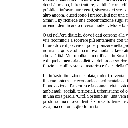
densità urbana, infrastrutture, viabilità e reti eff
pubblici, infrastrutture verdi, sistema dei servi
altro ancora, questi sono i prerequisiti per una c
Smart City richiede una concentrazione sugli stra
urbano identificando diversi modelli: Modello 
Oggi nell’era digitale, dove i dati corrono alla 
vita ricomincia a scorrere più lentamente con un 
futuro dove il piacere di poter pranzare nella pr
normalità grazie ad una nuova modalità lavora
che la Città Metropolitana modificata in Smart C
e di quella memoria collettiva del processo rio
funzionale all’esistenza materica e fisica della C
La infrastrutturazione cablata, quindi, diventa la
il pieno potenziale economico sperimentale ed i
l’innovazione, l’apertura e la connettività; assi
ambientali, sociali, territoriali, urbanistiche ed
in una sola parola ‘Città-Sostenibile’, una vera
produrrà una nuova identità storica fortemente c
essa, ma con un taglio futurista.