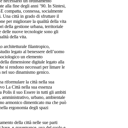
ende necessario un ordinamento
e alla fine degli anni ’90. In Sintesi,
’URBE compatta, connessa, socialmente
i. Una città in grado di sfruttare il
ne per migliorare la qualità della vita
ri della gestione urbana, territoriale
 e delle nuove tecnologie sono gli
lità della vita.
go architetturale filantropico,
tudio legato al benessere dell’uomo
 sociologico un elemento
della dimensione digitale legato alla
che si rendono necessari per limare le
a nel suo dinamismo genico.
a riformulare la città nella sua
ivo La Città nella sua essenza
 Polis il suo Essere in tutti gli ambiti
o, amministrativo, urbano, ambientale
ritmo armonico dimenticato ma che può
 nella ergonomia degli spazi
amento della città nelle sue parti
i base, e-governance, uso del suolo e