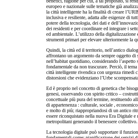
benefici, ragione per cui, a tal proposito, si r
europeo e nazionale sulle tematiche già analizzat
la città intelligente ha la finalità di creare l
inclusiva e resiliente, adatta alle esigenze di tutt
potere della tecnologia, dei dati e dell’innovazio
dei residenti e per coordinare ed integrare i setto
ed ambientale. L’utilizzo della digitalizzazione
strumenti primari per elevare ulteriormente la qua
Quindi, la città ed il territorio, nell’antico dialo
affrontano un argomento da sempre oggetto di s
nell’habitat quotidiano, considerando l’aspetto
fondamentale da non trascurare. Perciò, il tema 
città intelligente rivendica con urgenza rimedi 
distorsioni che evidenziano l’Urbe scompensat
Ed è proprio nel concetto di genetica che bisogn
genesi, osservando con spirito critico – costrutt
concettuale più pura del termine, restituendo alla
di appartenenza : culturale, sociale , economic
e molto di più; riappropriandosi di un antico 
essere riconquistato nella nuova Era Digitale e
metropolitani generando il benessere collettivo.
La tecnologia digitale può supportare il funzion
fondamentali come: pianificazione dei servizi d