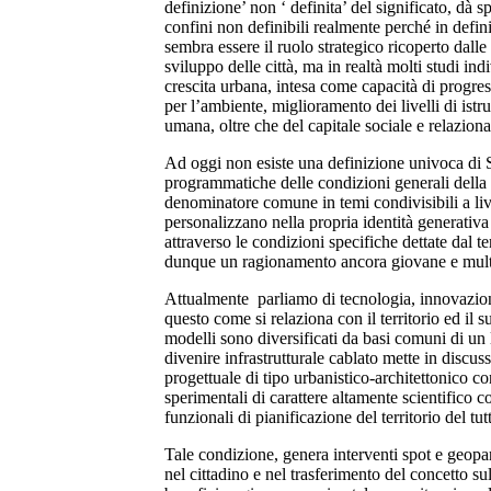
definizione’ non ‘ definita’ del significato, dà s
confini non definibili realmente perché in defin
sembra essere il ruolo strategico ricoperto dalle
sviluppo delle città, ma in realtà molti studi indi
crescita urbana, intesa come capacità di progr
per l’ambiente, miglioramento dei livelli di istru
umana, oltre che del capitale sociale e relaziona
Ad oggi non esiste una definizione univoca di Sm
programmatiche delle condizioni generali della ci
denominatore comune in temi condivisibili a liv
personalizzano nella propria identità generativa d
attraverso le condizioni specifiche dettate dal te
dunque un ragionamento ancora giovane e mult
Attualmente parliamo di tecnologia, innovazione
questo come si relaziona con il territorio ed il s
modelli sono diversificati da basi comuni di un 
divenire infrastrutturale cablato mette in discuss
progettuale di tipo urbanistico-architettonico
sperimentali di carattere altamente scientifico 
funzionali di pianificazione del territorio del tut
Tale condizione, genera interventi spot e geopar
nel cittadino e nel trasferimento del concetto su