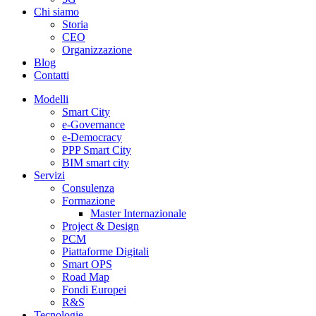
Chi siamo
Storia
CEO
Organizzazione
Blog
Contatti
Modelli
Smart City
e-Governance
e-Democracy
PPP Smart City
BIM smart city
Servizi
Consulenza
Formazione
Master Internazionale
Project & Design
PCM
Piattaforme Digitali
Smart OPS
Road Map
Fondi Europei
R&S
Tecnologie