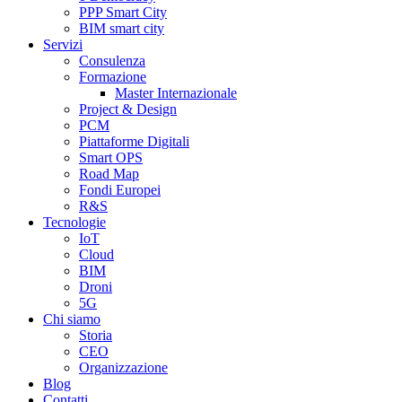
PPP Smart City
BIM smart city
Servizi
Consulenza
Formazione
Master Internazionale
Project & Design
PCM
Piattaforme Digitali
Smart OPS
Road Map
Fondi Europei
R&S
Tecnologie
IoT
Cloud
BIM
Droni
5G
Chi siamo
Storia
CEO
Organizzazione
Blog
Contatti