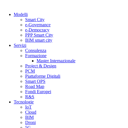
Vai
al
Modelli
contenuto
Smart City
e-Governance
e-Democracy
PPP Smart City
BIM smart city
Servizi
Consulenza
Formazione
Master Internazionale
Project & Design
PCM
Piattaforme Digitali
Smart OPS
Road Map
Fondi Europei
R&S
Tecnologie
IoT
Cloud
BIM
Droni
5G