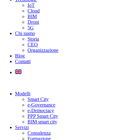
IoT
Cloud
BIM
Droni
5G
Chi siamo
Storia
CEO
Organizzazione
Blog
Contatti
Modelli
Smart City
e-Governance
e-Democracy
PPP Smart City
BIM smart city
Servizi
Consulenza
Formazione