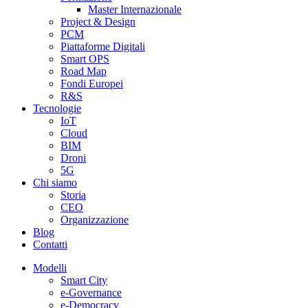
Master Internazionale
Project & Design
PCM
Piattaforme Digitali
Smart OPS
Road Map
Fondi Europei
R&S
Tecnologie
IoT
Cloud
BIM
Droni
5G
Chi siamo
Storia
CEO
Organizzazione
Blog
Contatti
Modelli
Smart City
e-Governance
e-Democracy